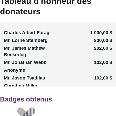
Tableau d'honneur des
donateurs
Charles Albert Farag
1 000,00 $
Mr. Lorne Steinberg
800,00 $
Mr. James Mathew
202,00 $
Beckerleg
Mr. Jonathan Webb
102,00 $
Anonyme
Mr. Jason Tsadilas
102,00 $
Christina Miller
Anonyme
102,00 $
Badges obtenus
Aren Prupas
52,00 $
Mr. Larry Watt
52,00 $