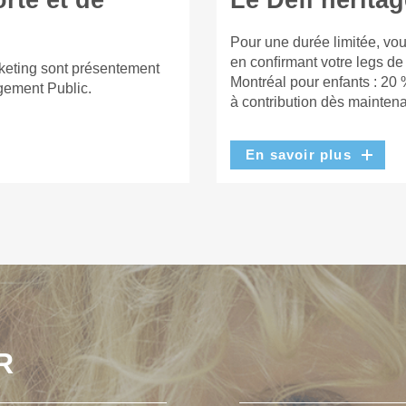
rte et de
Le Défi héritag
Pour une durée limitée, vou
en conﬁrmant votre legs de
keting sont présentement
Montréal pour enfants : 20 
gement Public.
à contribution dès maintena
En savoir plus
R