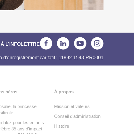
À L’INFOLETTRE
 d'enregistrement caritatif : 11892-1543-RR0001
os héros
À propos
salie, la princesse
Mission et valeurs
siliente
Conseil d'administration
dalez pour les enfants
Histoire
lèbre 35 ans d’impact