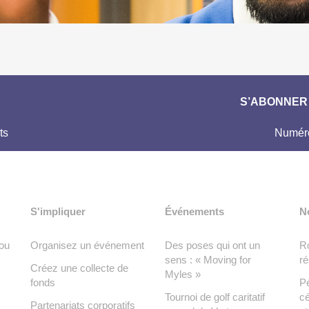
S’ABONNER 
ts
Numéro
S'impliquer
Événements
N
ou
Organisez un événement
Des poses qui ont un
Ro
sens : « Moving for
ré
Créez une collecte de
Myles »
fonds
Pé
Tournoi de golf caritatif
cé
Partenariats corporatifs