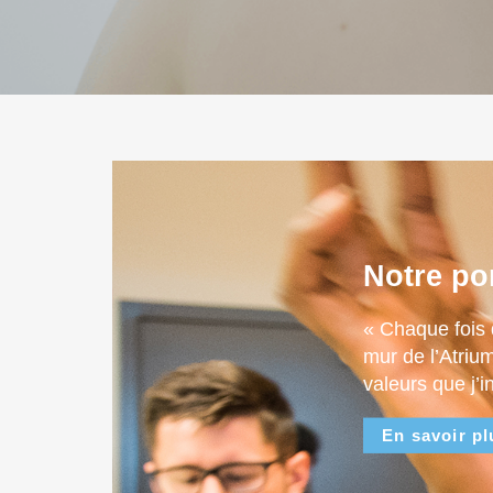
Notre po
« Chaque fois 
mur de l’Atriu
valeurs que j’i
En savoir pl