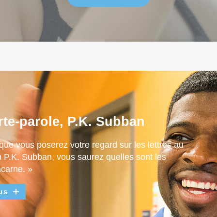
rte-parole, P.K. Subban
que vous poserez votre regard sur les lettres au
m P.K. Subban, vous saurez quelles sont les
ncarne. »
us