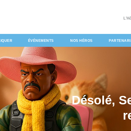
L'H
LIQUER
ÉVÉNEMENTS
NOS HÉROS
PARTENARI
Désolé, S
r