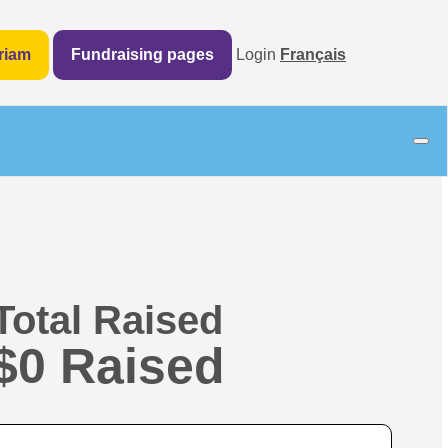
riam
Fundraising pages
Login
Français
Total Raised
$0