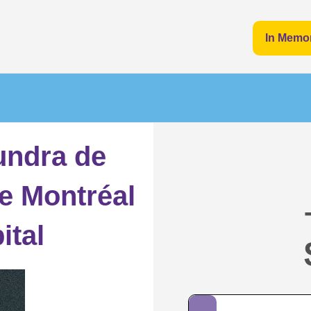
In Memo
undra de
he Montréal
ital