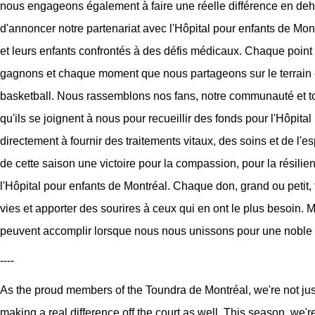
nous engageons également à faire une réelle différence en deh
d'annoncer notre partenariat avec l'Hôpital pour enfants de Mon
et leurs enfants confrontés à des défis médicaux. Chaque poi
gagnons et chaque moment que nous partageons sur le terrain
basketball. Nous rassemblons nos fans, notre communauté et to
qu'ils se joignent à nous pour recueillir des fonds pour l'Hôpita
directement à fournir des traitements vitaux, des soins et de l'
de cette saison une victoire pour la compassion, pour la résili
l'Hôpital pour enfants de Montréal. Chaque don, grand ou petit,
vies et apporter des sourires à ceux qui en ont le plus besoin
peuvent accomplir lorsque nous nous unissons pour une noble
----
As the proud members of the Toundra de Montréal, we're not ju
making a real difference off the court as well. This season, we'