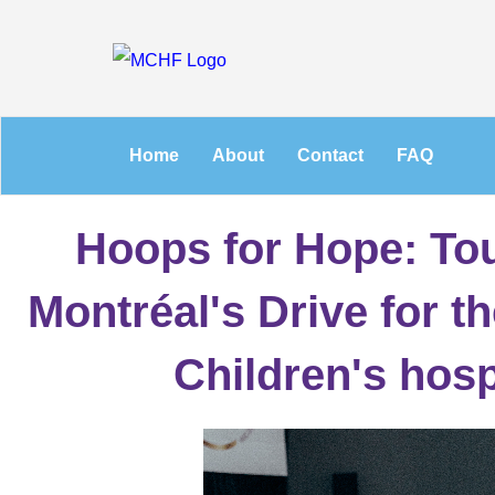
Home
About
Contact
FAQ
Hoops for Hope: To
Montréal's Drive for t
Children's hosp