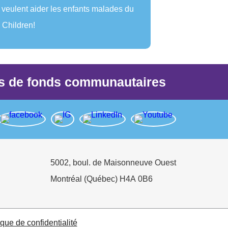
veulent aider les enfants malades du
Children!
es de fonds communautaires
5002, boul. de Maisonneuve Ouest
Montréal (Québec) H4A 0B6
ique de confidentialité