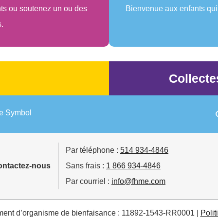
nts ou soutenez un ou des
Bienvenue aux enfants qui 
s.
Collect
Par téléphone :
514 934-4846
ontactez-nous
Sans frais :
1 866 934-4846
Par courriel :
info@fhme.com
ment d’organisme de bienfaisance : 11892-1543-RR0001 |
Polit