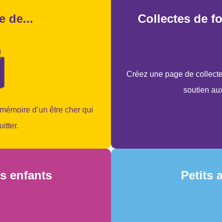
 de...
Collectes de 
Créez une page de collecte
soutien au
 mémoire d’un être cher qui
itter.
s enfants
Petits